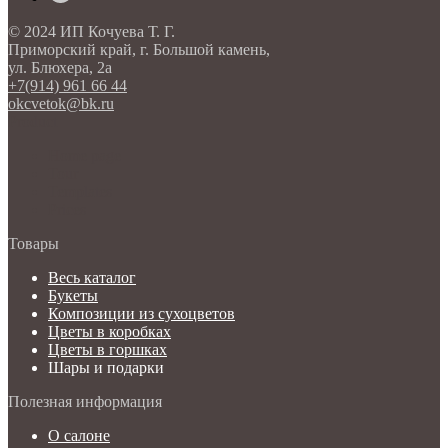
© 2024 ИП Кочуева Т. Г.
Приморский край, г. Большой камень,
ул. Блюхера, 2а
+7(914) 961 66 44
okcvetok@bk.ru
Product
Home page
Tour
Templates
Prices
Товары
Весь каталог
Букеты
Композиции из сухоцветов
Цветы в коробках
Цветы в горшках
Шары и подарки
Полезная информация
О салоне