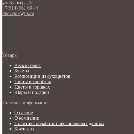
ул. Блюхера, 2а
+7(914) 961 66 44
okcvetok@bk.ru
Product
Home page
Tour
Templates
Prices
Товары
Весь каталог
Букеты
Композиции из сухоцветов
Цветы в коробках
Цветы в горшках
Шары и подарки
Полезная информация
О салоне
О компании
Политика обработки персональных данных
Контакты