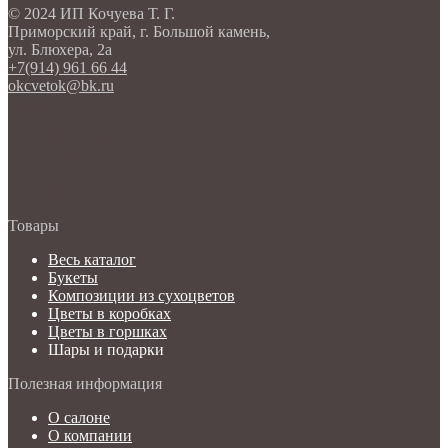
© 2024 ИП Кочуева Т. Г.
Приморский край, г. Большой камень,
ул. Блюхера, 2а
+7(914) 961 66 44
okcvetok@bk.ru
Product
Home page
Tour
Templates
Prices
Товары
Весь каталог
Букеты
Композиции из сухоцветов
Цветы в коробках
Цветы в горшках
Шары и подарки
Полезная информация
О салоне
О компании