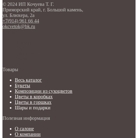
© 2024 ИП Кочуева Т. Г.
Приморский край, г. Большой камень,
ул. Блюхера, 2а
+7(914) 961 66 44
okcvetok@bk.ru
Product
Home page
Tour
Templates
Prices
Товары
Весь каталог
Букеты
Композиции из сухоцветов
Цветы в коробках
Цветы в горшках
Шары и подарки
Полезная информация
О салоне
О компании