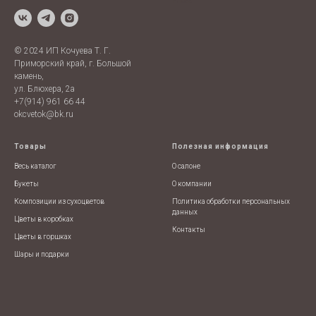
Prices
© 2024 ИП Кочуева Т. Г.
Приморский край, г. Большой
камень,
ул. Блюхера, 2а
+7(914) 961 66 44
okcvetok@bk.ru
Товары
Полезная информация
Весь каталог
О салоне
Букеты
О компании
Композиции из сухоцветов
Политика обработки персональных
данных
Цветы в коробках
Контакты
Цветы в горшках
Шары и подарки