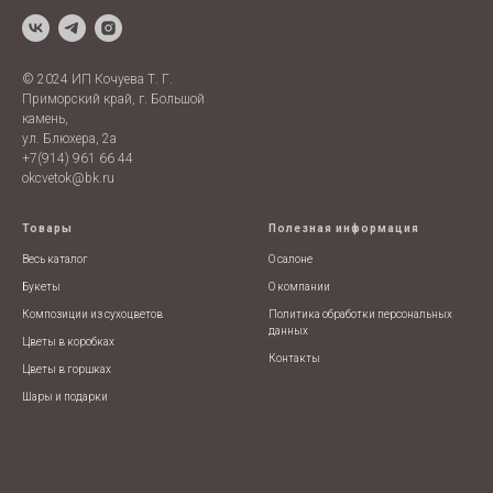
Prices
© 2024 ИП Кочуева Т. Г.
Приморский край, г. Большой
камень,
ул. Блюхера, 2а
+7(914) 961 66 44
okcvetok@bk.ru
Товары
Полезная информация
Весь каталог
О салоне
Букеты
О компании
Композиции из сухоцветов
Политика обработки персональных
данных
Цветы в коробках
Контакты
Цветы в горшках
Шары и подарки