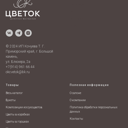
Home page
Tour
Templates
Prices
© 2024 ИП Кочуева Т. Г.
Приморский край, г. Большой
камень,
ул. Блюхера, 2а
+7(914) 961 66 44
okcvetok@bk.ru
Товары
Полезная информация
Весь каталог
О салоне
Букеты
О компании
Композиции из сухоцветов
Политика обработки персональных
данных
Цветы в коробках
Контакты
Цветы в горшках