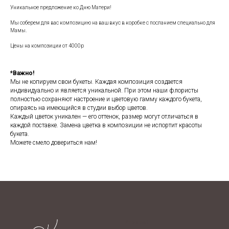
Уникальное предложение ко Дню Матери!
Мы соберем для вас композицию на ваш вкус в коробке с посланием специально для
Мамы.
Цены на композиции от 4000р
*Важно!
Мы не копируем свои букеты. Каждая композиция создается
индивидуально и является уникальной. При этом наши флористы
полностью сохраняют настроение и цветовую гамму каждого букета,
опираясь на имеющийся в студии выбор цветов.
Каждый цветок уникален — его оттенок, размер могут отличаться в
каждой поставке. Замена цветка в композиции не испортит красоты
букета.
Можете смело довериться нам!
Product