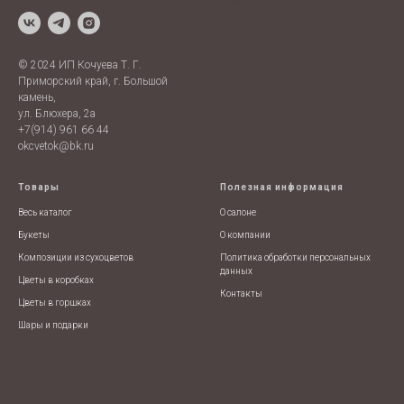
Prices
© 2024 ИП Кочуева Т. Г.
Приморский край, г. Большой
камень,
ул. Блюхера, 2а
+7(914) 961 66 44
okcvetok@bk.ru
Товары
Полезная информация
Весь каталог
О салоне
Букеты
О компании
Композиции из сухоцветов
Политика обработки персональных
данных
Цветы в коробках
Контакты
Цветы в горшках
Шары и подарки