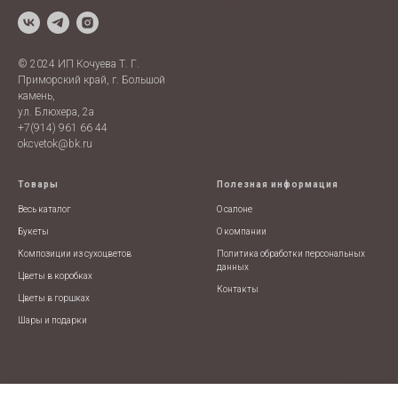
Prices
© 2024 ИП Кочуева Т. Г.
Приморский край, г. Большой
камень,
ул. Блюхера, 2а
+7(914) 961 66 44
okcvetok@bk.ru
Товары
Полезная информация
Весь каталог
О салоне
Букеты
О компании
Композиции из сухоцветов
Политика обработки персональных
данных
Цветы в коробках
Контакты
Цветы в горшках
Шары и подарки