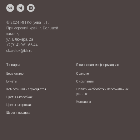
Prices
© 2024 ИП Кочуева Т. Г.
Приморский край, г. Большой
камень,
ул. Блюхера, 2а
+7(914) 961 66 44
okcvetok@bk.ru
Товары
Полезная информация
Весь каталог
О салоне
Букеты
О компании
Композиции из сухоцветов
Политика обработки персональных
данных
Цветы в коробках
Контакты
Цветы в горшках
Шары и подарки