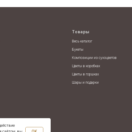
t
Товары
e
Весь каталог
Букеты
Композиции из сухоцветов
Цветы в коробках
Цветы в горшках
Шары и подарки
действие
OK
я сайтом, вы