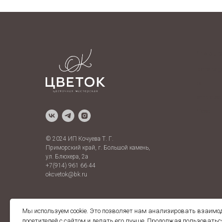
Produc
Home pag
Tour
Templates
Prices
© 2024 ИП Кочуева Т. Г.
Приморский край, г. Большой камень,
ул. Блюхера, 2а
+7(914) 961 66 44
okcvetok@bk.ru
Мы используем cookie. Это позволяет нам анализировать взаимо
посетителей с сайтом и делать его лучше. Продолжая пользоватьс