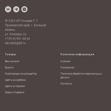
Prices
© 2024 ИП Кочуева Т. Г.
Приморский край, г. Большой
камень,
ул. Блюхера, 2а
+7(914) 961 66 44
okcvetok@bk.ru
Товары
Полезная информация
Весь каталог
О салоне
Букеты
О компании
Композиции из сухоцветов
Политика обработки персональных
данных
Цветы в коробках
Контакты
Цветы в горшках
Шары и подарки