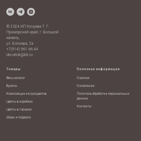
Prices
© 2024 ИП Кочуева Т. Г.
Приморский край, г. Большой
камень,
ул. Блюхера, 2а
+7(914) 961 66 44
okcvetok@bk.ru
Товары
Полезная информация
Весь каталог
О салоне
Букеты
О компании
Композиции из сухоцветов
Политика обработки персональных
данных
Цветы в коробках
Контакты
Цветы в горшках
Шары и подарки