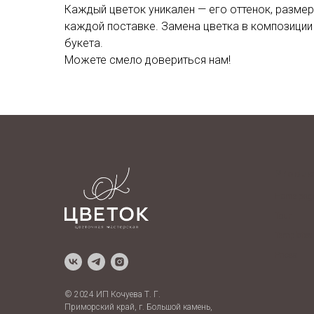
Каждый цветок уникален — его оттенок, размер
каждой поставке. Замена цветка в композиции
букета.
Можете смело довериться нам!
Produc
Home pag
Tour
Templates
Prices
© 2024 ИП Кочуева Т. Г.
Приморский край, г. Большой камень,