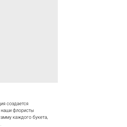
ция создается
м наши флористы
гамму каждого букета,
.